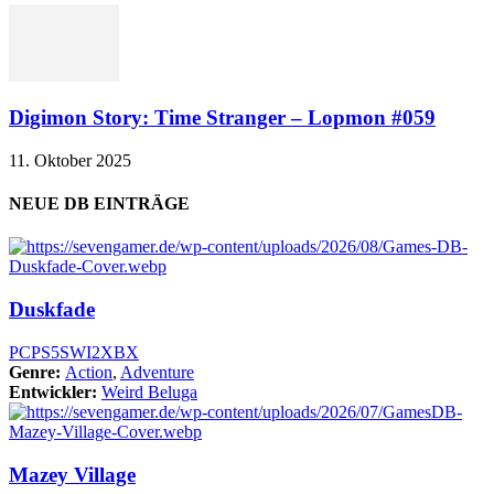
Digimon Story: Time Stranger – Lopmon #059
11. Oktober 2025
NEUE DB EINTRÄGE
Duskfade
PC
PS5
SWI2
XBX
Genre:
Action
,
Adventure
Entwickler:
Weird Beluga
Mazey Village