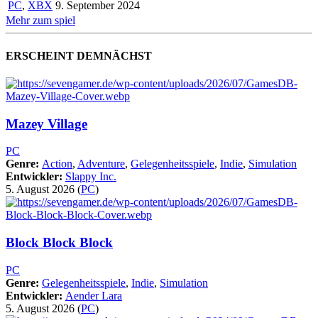
PC
,
XBX
9. September 2024
Mehr zum spiel
ERSCHEINT DEMNÄCHST
Mazey Village
PC
Genre:
Action
,
Adventure
,
Gelegenheitsspiele
,
Indie
,
Simulation
Entwickler:
Slappy Inc.
5. August 2026
(
PC
)
Block Block Block
PC
Genre:
Gelegenheitsspiele
,
Indie
,
Simulation
Entwickler:
Aender Lara
5. August 2026
(
PC
)