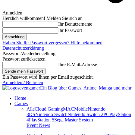
Anmelden
Herzlich willkommen! Melden Sie sich an
Ihr Benutzername
Ihr Passwort
Haben Sie Ihr Passwort vergessen? Hilfe bekommen
Datenschutzerklärung
Passwort-Wiederherstellung
Passwort zurücksetzen
Ihre E-Mail-Adresse
Ein Passwort wird Ihnen per Email zugeschickt.
Anmelden / Beitreten
sevengamer
Ein Blog über Games, Anime, Manga und mehr
Home
Games
Alle
Cloud Gaming
MAC
Mobile
Nintendo
3DS
Nintendo Switch
Nintendo Switch 2
PC
PlayStation
4
PlayStation 5
Sega Master System
Event News