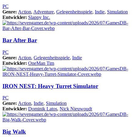
PC
Genre:
Action
,
Adventure
,
Gelegenheitsspiele
,
Indie
,
Simulation
Entwickler:
Slappy Inc.
Bar After Bar
PC
Genre:
Action
,
Gelegenheitsspiele
,
Indie
Entwickler:
OneMan Tim
IRON NEST: Heavy Turret Simulator
PC
Genre:
Action
,
Indie
,
Simulation
Entwickler:
Dominik Latos
,
Nick Nieuwoudt
Big Walk