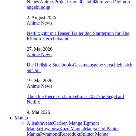
Neues Anime-Projekt zum 30. Jubiläum von Digimon
angekündigt
2. August 2026
Anime News
Netflix gibt mit Teaser-Trailer den Starttermin für The
Ribbon Hero bekannt
27. Mai 2026
Anime News
Die Hellsing Steelbook-Gesamtausgabe verschiebt sich
auf Juli
19. Mai 2026
Anime News
The One Piece setzt im Februar 2027 die Segel auf
Netflix
9. Mai 2026
Manga
Alle
altraverse
Carlsen Manga!
Egmont
Manga
Hayabusa
Kazé Manga
Manga Cult
Panini
Manga
Pyramond
Reprodukt
Splitter Manga+