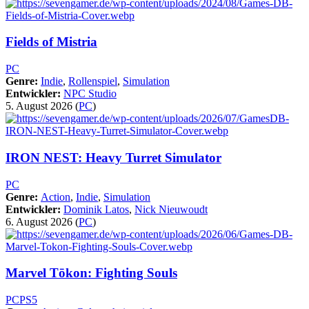
Fields of Mistria
PC
Genre:
Indie
,
Rollenspiel
,
Simulation
Entwickler:
NPC Studio
5. August 2026
(
PC
)
IRON NEST: Heavy Turret Simulator
PC
Genre:
Action
,
Indie
,
Simulation
Entwickler:
Dominik Latos
,
Nick Nieuwoudt
6. August 2026
(
PC
)
Marvel Tōkon: Fighting Souls
PC
PS5