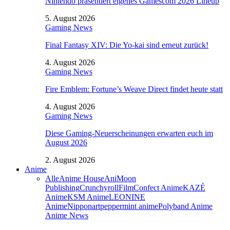
Nintendo präsentiert eigenes Gamescom 2026 Lineup
5. August 2026
Gaming News
Final Fantasy XIV: Die Yo-kai sind erneut zurück!
4. August 2026
Gaming News
Fire Emblem: Fortune’s Weave Direct findet heute statt
4. August 2026
Gaming News
Diese Gaming-Neuerscheinungen erwarten euch im
August 2026
2. August 2026
Anime
Alle
Anime House
AniMoon
Publishing
Crunchyroll
FilmConfect Anime
KAZÉ
Anime
KSM Anime
LEONINE
Anime
Nipponart
peppermint anime
Polyband Anime
Anime News