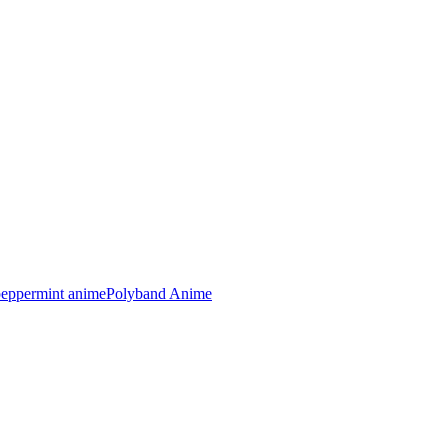
peppermint anime
Polyband Anime