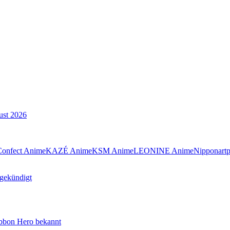
ust 2026
Confect Anime
KAZÉ Anime
KSM Anime
LEONINE Anime
Nipponart
gekündigt
Ribbon Hero bekannt