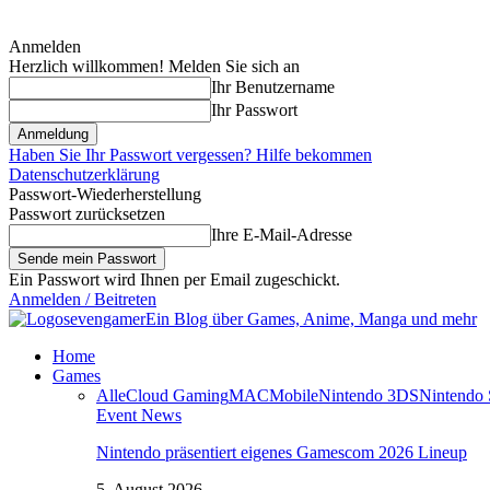
Anmelden
Herzlich willkommen! Melden Sie sich an
Ihr Benutzername
Ihr Passwort
Haben Sie Ihr Passwort vergessen? Hilfe bekommen
Datenschutzerklärung
Passwort-Wiederherstellung
Passwort zurücksetzen
Ihre E-Mail-Adresse
Ein Passwort wird Ihnen per Email zugeschickt.
Anmelden / Beitreten
sevengamer
Ein Blog über Games, Anime, Manga und mehr
Home
Games
Alle
Cloud Gaming
MAC
Mobile
Nintendo 3DS
Nintendo 
Event News
Nintendo präsentiert eigenes Gamescom 2026 Lineup
5. August 2026