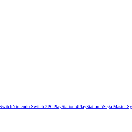
Switch
Nintendo Switch 2
PC
PlayStation 4
PlayStation 5
Sega Master S