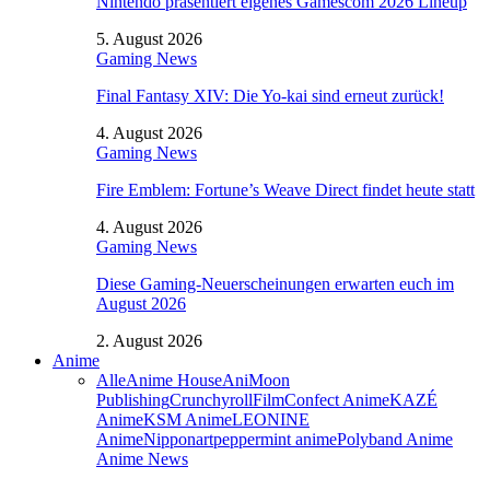
Nintendo präsentiert eigenes Gamescom 2026 Lineup
5. August 2026
Gaming News
Final Fantasy XIV: Die Yo-kai sind erneut zurück!
4. August 2026
Gaming News
Fire Emblem: Fortune’s Weave Direct findet heute statt
4. August 2026
Gaming News
Diese Gaming-Neuerscheinungen erwarten euch im
August 2026
2. August 2026
Anime
Alle
Anime House
AniMoon
Publishing
Crunchyroll
FilmConfect Anime
KAZÉ
Anime
KSM Anime
LEONINE
Anime
Nipponart
peppermint anime
Polyband Anime
Anime News