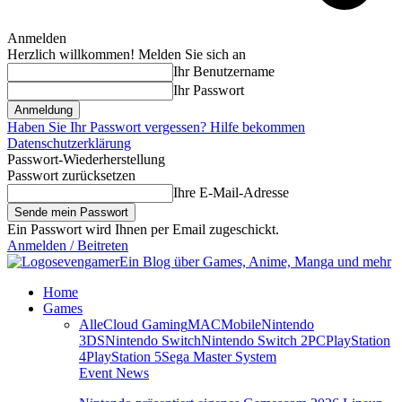
Anmelden
Herzlich willkommen! Melden Sie sich an
Ihr Benutzername
Ihr Passwort
Haben Sie Ihr Passwort vergessen? Hilfe bekommen
Datenschutzerklärung
Passwort-Wiederherstellung
Passwort zurücksetzen
Ihre E-Mail-Adresse
Ein Passwort wird Ihnen per Email zugeschickt.
Anmelden / Beitreten
sevengamer
Ein Blog über Games, Anime, Manga und mehr
Home
Games
Alle
Cloud Gaming
MAC
Mobile
Nintendo
3DS
Nintendo Switch
Nintendo Switch 2
PC
PlayStation
4
PlayStation 5
Sega Master System
Event News