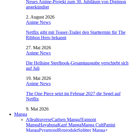
Neues Anime-Projekt zum 30. Jubiläum von Digimon
angekündigt
2. August 2026
Anime News
Netflix gibt mit Teaser-Trailer den Starttermin für The
Ribbon Hero bekannt
27. Mai 2026
Anime News
Die Hellsing Steelbook-Gesamtausgabe verschiebt sich
auf Juli
19. Mai 2026
Anime News
The One Piece setzt im Februar 2027 die Segel auf
Netflix
9. Mai 2026
Manga
Alle
altraverse
Carlsen Manga!
Egmont
Manga
Hayabusa
Kazé Manga
Manga Cult
Panini
Manga
Pyramond
Reprodukt
Splitter Manga+