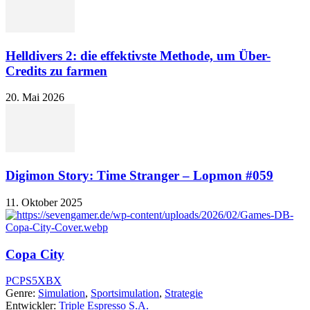
Helldivers 2: die effektivste Methode, um Über-
Credits zu farmen
20. Mai 2026
Digimon Story: Time Stranger – Lopmon #059
11. Oktober 2025
Copa City
PC
PS5
XBX
Genre:
Simulation
,
Sportsimulation
,
Strategie
Entwickler:
Triple Espresso S.A.